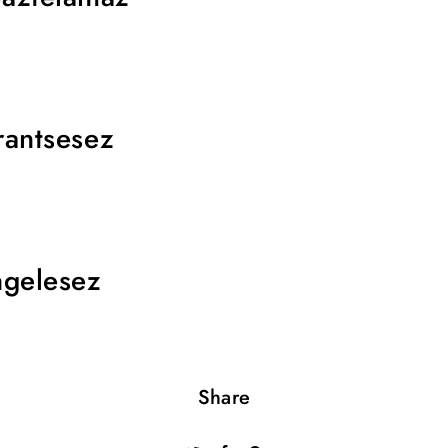
rantsesez
ngelesez
Share